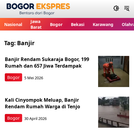
Bogor Ekspres
Jawa
Nasional
Bogor
Bekasi
Karawang
Olahr
Barat
Tag:
Banjir
Banjir Rendam Sukaraja Bogor, 199
Rumah dan 657 Jiwa Terdampak
Bogor
5 Mei 2026
Kali Cinyompok Meluap, Banjir
Rendam Rumah Warga di Tenjo
Bogor
30 April 2026