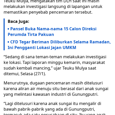
Teuku Mulya, mengatakan tim DLH saat ini masih
melakukan investigasi langsung di lapangan untuk
memastikan penyebab pencemaran tersebut.
Baca Juga:
Pansel Buka Nama-nama 15 Calon Direksi
Perumda Tirta Pakuan
CFD Tegar Beriman Diliburkan Selama Ramadan,
Ini Pengganti Lokasi Jajan UMKM
“Sedang di sana teman-teman melakukan investigasi
ke lokasi. Tapi laporan minggu kemarin, masyarakat
sudah kembali mancing,” ujar Teuku Mulya saat
ditemui, Selasa (27/1).
Menurutnya, dugaan pencemaran masih ditelusuri
karena aliran air menuju situ berasal dari anak sungai
yang melintasi kawasan industri di Gunungputri.
“Lagi ditelusuri karena anak sungai itu mengalir di
bawah pabrik-pabrik yang ada di Gunungputri,
termasuk ada satu perusahaan di situ. Itu yang agak