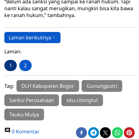
“Belum ada sanksi yang sampai ke ranah hukum. Tapi
nanti kalau sangat merugikan, mungkin bisa kita bawa
ke ranah hukum,” tambahnya.
Laman berikutnya
Laman:
1
2
Tag:
DLH Kabupaten Bogor
Gunungputri
Sanksi Perusahaan
situ citongtut
Teuku Mulya
0 Komentar