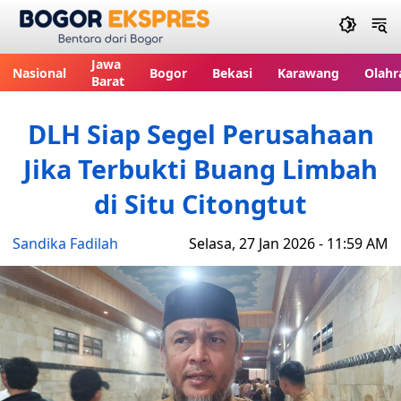
Bogor Ekspres
Jawa
Nasional
Bogor
Bekasi
Karawang
Olahr
Barat
DLH Siap Segel Perusahaan
Jika Terbukti Buang Limbah
di Situ Citongtut
Sandika Fadilah
Selasa, 27 Jan 2026 - 11:59 AM