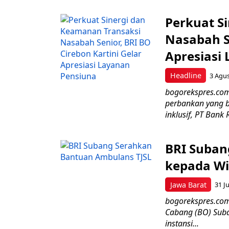
Perkuat S
Nasabah Se
Apresiasi
Headline
3 Agu
bogorekspres.co
perbankan yang b
inklusif, PT Bank 
BRI Suban
kepada Wi
Jawa Barat
31 Ju
bogorekspres.com–
Cabang (BO) Suba
instansi...