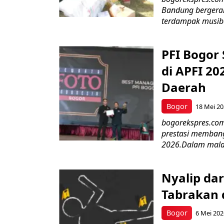
Bandung bergerak
terdampak musiba
PFI Bogor
di APFI 20
Daerah
Bogor
18 Mei 2
bogorekspres.com
prestasi membang
2026.Dalam mala
Nyalip da
Tabrakan 
Bogor
6 Mei 202