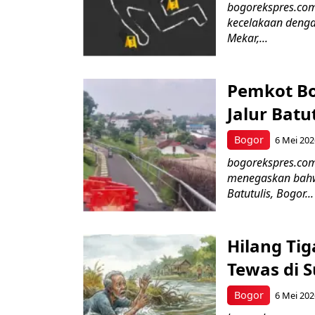
bogorekspres.com
kecelakaan dengan
Mekar,...
Pemkot Bo
Jalur Batu
Bogor
6 Mei 202
bogorekspres.co
menegaskan bahwa
Batutulis, Bogor...
Hilang Tig
Tewas di 
Bogor
6 Mei 202