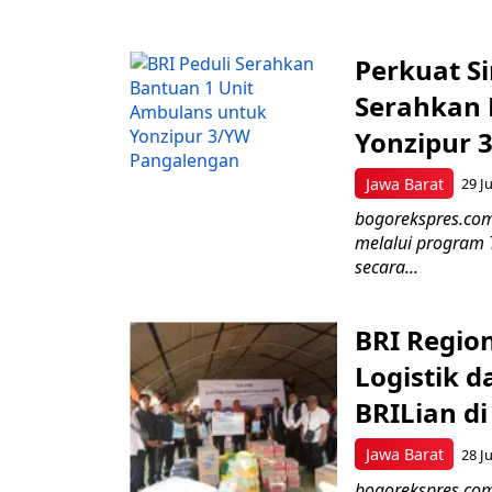
Perkuat Si
Serahkan 
Yonzipur 
Jawa Barat
29 Ju
bogorekspres.com
melalui program 
secara...
BRI Regio
Logistik d
BRILian d
Jawa Barat
28 Ju
bogorekspres.com