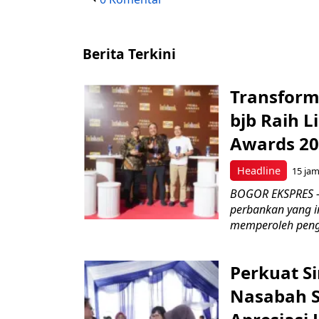
Berita Terkini
Transform
bjb Raih 
Awards 2
Headline
15 ja
BOGOR EKSPRES –
perbankan yang i
memperoleh peng
Perkuat S
Nasabah Se