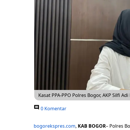
Kasat PPA-PPO Polres Bogor, AKP Silfi Adi
0 Komentar
bogorekspres.com
,
KAB BOGOR
– Polres B