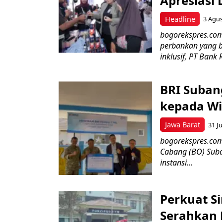
Apresiasi
Headline
3 Agu
bogorekspres.co
perbankan yang b
inklusif, PT Bank 
BRI Suban
kepada Wi
Jawa Barat
31 Ju
bogorekspres.com–
Cabang (BO) Suba
instansi...
Perkuat Si
Serahkan 