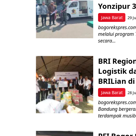
Yonzipur 
Jawa Barat
29 Ju
bogorekspres.com
melalui program 
secara...
BRI Regio
Logistik d
BRILian d
Jawa Barat
28 Ju
bogorekspres.com
Bandung bergerak
terdampak musiba
PFI Bogor