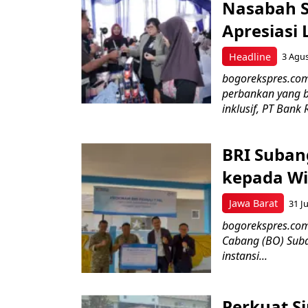
Nasabah Se
Apresiasi
Headline
3 Agu
bogorekspres.co
perbankan yang b
inklusif, PT Bank 
BRI Suban
kepada Wi
Jawa Barat
31 Ju
bogorekspres.com–
Cabang (BO) Suba
instansi...
Perkuat Si