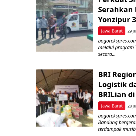
Serahkan 
Yonzipur 
Jawa Barat
29 Ju
bogorekspres.com
melalui program 
secara...
BRI Regio
Logistik d
BRILian d
Jawa Barat
28 Ju
bogorekspres.com
Bandung bergerak
terdampak musiba