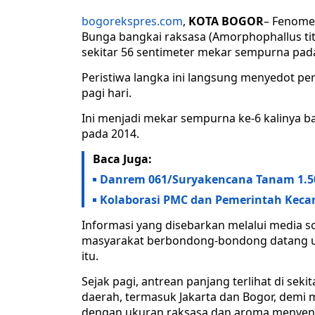
bogorekspres.com
,
KOTA BOGOR
– Fenomen
Bunga bangkai raksasa (Amorphophallus tit
sekitar 56 sentimeter mekar sempurna pada
Peristiwa langka ini langsung menyedot pe
pagi hari.
Ini menjadi mekar sempurna ke-6 kalinya bag
pada 2014.
Baca Juga:
Danrem 061/Suryakencana Tanam 1.5
Kolaborasi PMC dan Pemerintah Keca
Informasi yang disebarkan melalui media 
masyarakat berbondong-bondong datang u
itu.
Sejak pagi, antrean panjang terlihat di sek
daerah, termasuk Jakarta dan Bogor, demi
dengan ukuran raksasa dan aroma menyen