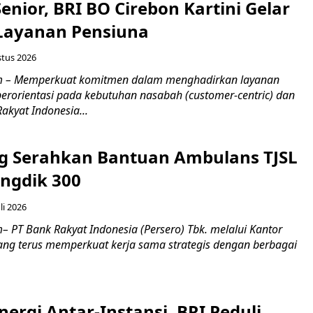
nior, BRI BO Cirebon Kartini Gelar
 Layanan Pensiuna
stus 2026
m – Memperkuat komitmen dalam menghadirkan layanan
erorientasi pada kebutuhan nasabah (customer-centric) dan
Rakyat Indonesia...
g Serahkan Bantuan Ambulans TJSL
ngdik 300
li 2026
 PT Bank Rakyat Indonesia (Persero) Tbk. melalui Kantor
ng terus memperkuat kerja sama strategis dengan berbagai
nergi Antar-Instansi, BRI Peduli