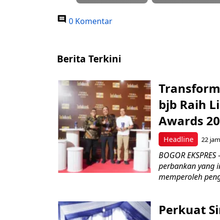
0 Komentar
Berita Terkini
Transform
bjb Raih 
Awards 2
Headline
22 ja
BOGOR EKSPRES –
perbankan yang i
memperoleh peng
Perkuat S