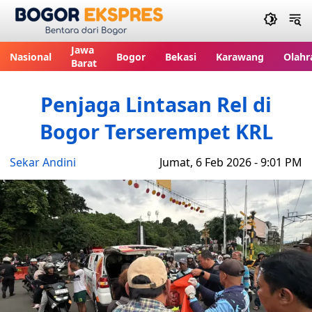
Bogor Ekspres
Jawa
Nasional
Bogor
Bekasi
Karawang
Olahr
Barat
Penjaga Lintasan Rel di
Bogor Terserempet KRL
Sekar Andini
Jumat, 6 Feb 2026 - 9:01 PM