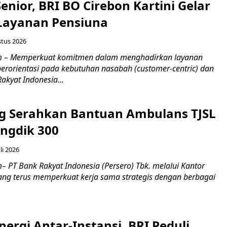
nior, BRI BO Cirebon Kartini Gelar
 Layanan Pensiuna
stus 2026
m – Memperkuat komitmen dalam menghadirkan layanan
erorientasi pada kebutuhan nasabah (customer-centric) dan
Rakyat Indonesia...
g Serahkan Bantuan Ambulans TJSL
ngdik 300
li 2026
 PT Bank Rakyat Indonesia (Persero) Tbk. melalui Kantor
ng terus memperkuat kerja sama strategis dengan berbagai
nergi Antar-Instansi, BRI Peduli