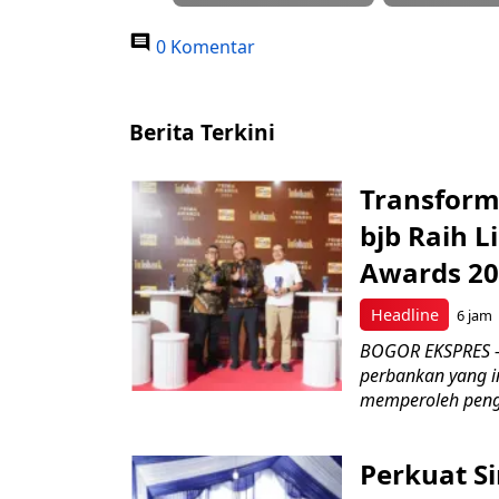
0 Komentar
Berita Terkini
Transform
bjb Raih 
Awards 2
Headline
6 jam
BOGOR EKSPRES –
perbankan yang i
memperoleh peng
Perkuat S