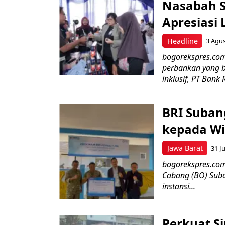
Nasabah Se
Apresiasi
Headline
3 Agu
bogorekspres.co
perbankan yang b
inklusif, PT Bank 
BRI Suban
kepada Wi
Jawa Barat
31 Ju
bogorekspres.com–
Cabang (BO) Suba
instansi...
Perkuat Si