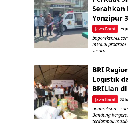
Serahkan 
Yonzipur 
Jawa Barat
29 Ju
bogorekspres.com
melalui program 
secara...
BRI Regio
Logistik d
BRILian d
Jawa Barat
28 Ju
bogorekspres.com
Bandung bergerak
terdampak musiba