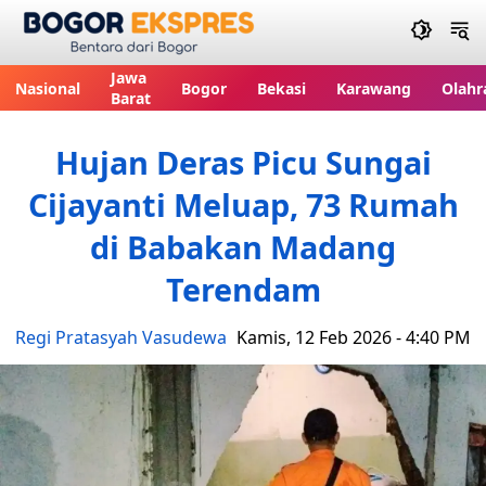
Bogor Ekspres
Jawa
Nasional
Bogor
Bekasi
Karawang
Olahr
Barat
Hujan Deras Picu Sungai
Cijayanti Meluap, 73 Rumah
di Babakan Madang
Terendam
Regi Pratasyah Vasudewa
Kamis, 12 Feb 2026 - 4:40 PM