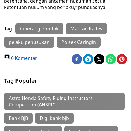
berencana, dengan ancaman hukuman sesuai
ketentuan hukum yang berlaku,” pungkasnya.
Tag:
Ciherang Pondok
Mantan Kades
pelaku penusukan
Polsek Caringin
0 Komentar
Tag Populer
Astra Honda Safety Riding Instructors
Competition (AHSRIC)
Bank BJB
Digi bank bjb