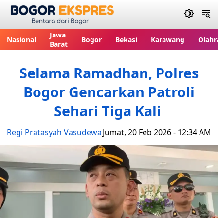
Bogor Ekspres
Jawa
Nasional
Bogor
Bekasi
Karawang
Olahr
Barat
Selama Ramadhan, Polres
Bogor Gencarkan Patroli
Sehari Tiga Kali
Regi Pratasyah Vasudewa
Jumat, 20 Feb 2026 - 12:34 AM