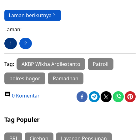
Laman berikutnya
Laman:
1
2
Tag:
AKBP Wikha Ardilestanto
Patroli
polres bogor
Ramadhan
0 Komentar
Tag Populer
BRI
Cirebon
Layanan Pensiunan