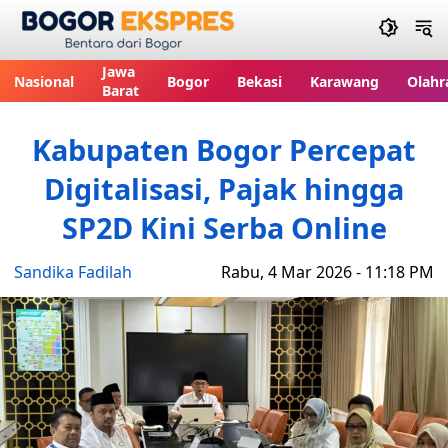
Bogor Ekspres
Jawa
Nasional
Bogor
Bekasi
Karawang
Olahr
Barat
Kabupaten Bogor Percepat
Digitalisasi, Pajak hingga
SP2D Kini Serba Online
Sandika Fadilah
Rabu, 4 Mar 2026 - 11:18 PM