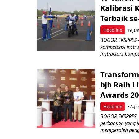
Kalibrasi 
Terbaik se
Headline
19 ja
BOGOR EKSPRES –
kompetensi instru
Instructors Compet
Transform
bjb Raih 
Awards 2
Headline
7 Agu
BOGOR EKSPRES –
perbankan yang i
memperoleh peng