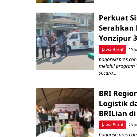
Perkuat Si
Serahkan 
Yonzipur 
Jawa Barat
29 Ju
bogorekspres.com
melalui program 
secara...
BRI Regio
Logistik d
BRILian d
Jawa Barat
28 Ju
bogorekspres.com