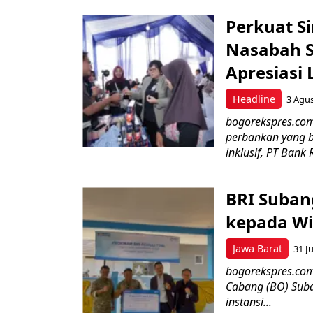
Perkuat S
Nasabah Se
Apresiasi
Headline
3 Agu
bogorekspres.co
perbankan yang b
inklusif, PT Bank 
BRI Suban
kepada Wi
Jawa Barat
31 Ju
bogorekspres.com–
Cabang (BO) Suba
instansi...