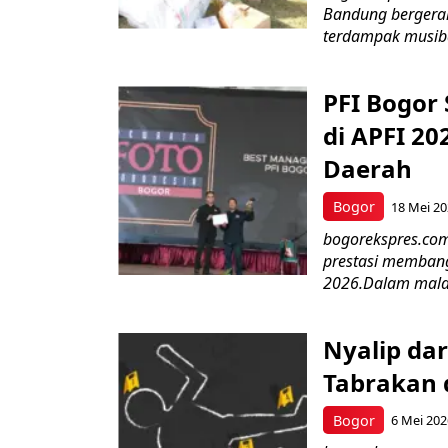
Bandung bergerak
terdampak musiba
PFI Bogor
di APFI 20
Daerah
Bogor
18 Mei 2
bogorekspres.com
prestasi membang
2026.Dalam mala
Nyalip da
Tabrakan 
Bogor
6 Mei 202