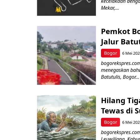
kecelakaan dengan
Mekar,...
Pemkot Bo
Jalur Batu
Bogor
6 Mei 202
bogorekspres.co
menegaskan bahwa
Batutulis, Bogor...
Hilang Tig
Tewas di 
Bogor
6 Mei 202
bogorekspres.co
Leuwiliang, Kabu