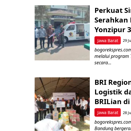
Perkuat Si
Serahkan 
Yonzipur 
Jawa Barat
29 Ju
bogorekspres.com
melalui program 
secara...
BRI Regio
Logistik d
BRILian d
Jawa Barat
28 Ju
bogorekspres.com
Bandung bergerak