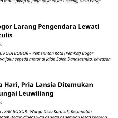
 mobil pikap di Jalan Raya Pasar Ciseeng, Desa Parigi
gor Larang Pengendara Lewati
tulis
6
m, KOTA BOGOR – Pemerintah Kota (Pemkot) Bogor
 jalur sepeda motor di Jalan Saleh Danasasmita, kawasan
a Hari, Pria Lansia Ditemukan
Sungai Leuwiliang
6
m , KAB BOGOR– Warga Desa Karacak, Kecamatan
paten Bogor, digegerkan dengan penemuan jasad seorang