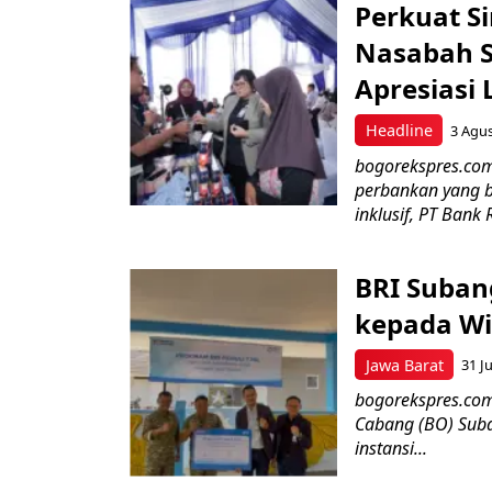
Perkuat S
Nasabah Se
Apresiasi
Headline
3 Agu
bogorekspres.co
perbankan yang b
inklusif, PT Bank 
BRI Suban
kepada Wi
Jawa Barat
31 Ju
bogorekspres.com–
Cabang (BO) Suba
instansi...