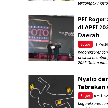
terdampak musiba
PFI Bogor
di APFI 20
Daerah
Bogor
18 Mei 2
bogorekspres.com
prestasi membang
2026.Dalam mala
Nyalip da
Tabrakan 
Bogor
6 Mei 202
bogorekspres.com