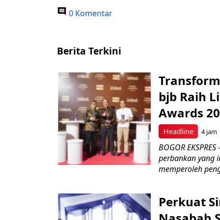
0 Komentar
Berita Terkini
Transform
bjb Raih 
Awards 2
Headline
4 jam
BOGOR EKSPRES –
perbankan yang i
memperoleh peng
Perkuat S
Nasabah Se