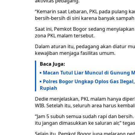
aktivitas pedagang.
“Kemarin saat Lebaran, PKL pada pulang k
bersih-bersih di sini karena banyak sampah 
Saat ini, Pemkot Bogor sedang menyiapkan
zona PKL malam tersebut.
Dalam aturan itu, pedagang akan diatur mu
kewajiban menjaga fasilitas umum.
Baca Juga:
Macan Tutul Liar Muncul di Gunung M
Polres Bogor Ungkap Oplos Gas Ilegal
Rupiah
Dedie menjelaskan, PKL malam hanya diperb
WIB. Setelah itu, seluruh area harus kembali
“Jam 5 subuh semua sudah rapi dan bersih.
itu jangan dimasukkan ke saluran air,” tega
Selain itu, Pemkot Bogor juga melarang 