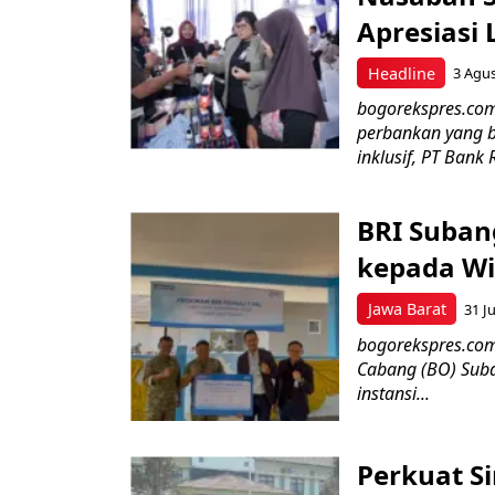
Apresiasi
Headline
3 Agu
bogorekspres.co
perbankan yang b
inklusif, PT Bank 
BRI Suban
kepada Wi
Jawa Barat
31 Ju
bogorekspres.com–
Cabang (BO) Suba
instansi...
Perkuat Si