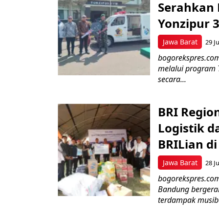
Serahkan 
Yonzipur 
Jawa Barat
29 Ju
bogorekspres.com
melalui program 
secara...
BRI Regio
Logistik d
BRILian d
Jawa Barat
28 Ju
bogorekspres.com
Bandung bergerak
terdampak musiba