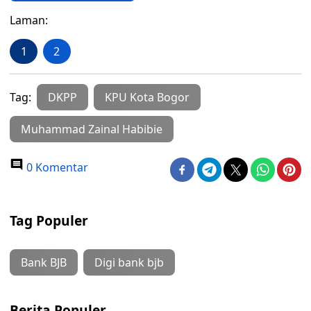
Laman:
1
2
Tag:
DKPP
KPU Kota Bogor
Muhammad Zainal Habibie
0 Komentar
Tag Populer
Bank BJB
Digi bank bjb
Berita Populer