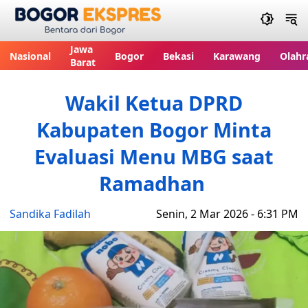
Bogor Ekspres
Jawa
Nasional
Bogor
Bekasi
Karawang
Olahr
Barat
Wakil Ketua DPRD
Kabupaten Bogor Minta
Evaluasi Menu MBG saat
Ramadhan
Sandika Fadilah
Senin, 2 Mar 2026 - 6:31 PM