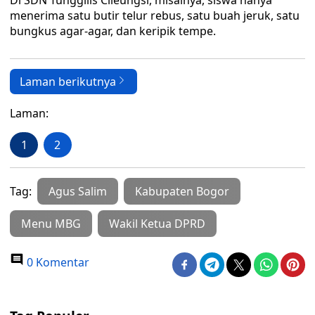
Di SDN Tunggilis Cileungsi, misalnya, siswa hanya
menerima satu butir telur rebus, satu buah jeruk, satu
bungkus agar-agar, dan keripik tempe.
Laman berikutnya
Laman:
1
2
Tag:
Agus Salim
Kabupaten Bogor
Menu MBG
Wakil Ketua DPRD
0 Komentar