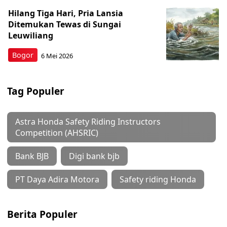
Hilang Tiga Hari, Pria Lansia
Ditemukan Tewas di Sungai
Leuwiliang
Bogor
6 Mei 2026
Tag Populer
Astra Honda Safety Riding Instructors
Competition (AHSRIC)
Bank BJB
Digi bank bjb
PT Daya Adira Motora
Safety riding Honda
Berita Populer