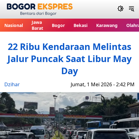
Bogor Ekspres
Jawa
Nasional
Bogor
Bekasi
Karawang
Olahr
Barat
22 Ribu Kendaraan Melintas
Jalur Puncak Saat Libur May
Day
Dzihar
Jumat, 1 Mei 2026 - 2:42 PM